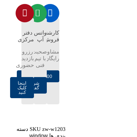
کارشناس
واتس
دفتر
فروش
آپ
مرکزی
مشاوره
صحبت
رزرو
رایگان
با تیم
بازدید
فنی
حضوری
02128421100
شروع
اینجا
گفتگو
کلیک
کنید
zw-w1203
SKU
دسته
بندی ها
window
,