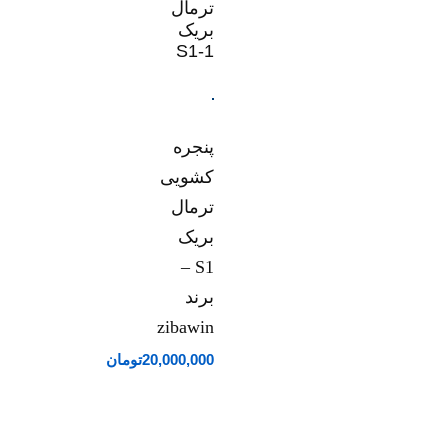
پنجره
کشویی
ترمال
بریک
S1 –
برند
zibawin
20,000,000
تومان