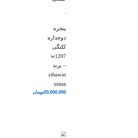
پنجره
دوجداره
کلنگی
w1207
– برند
zibawin
نمره
20,000,000
تومان
5.00
از 5