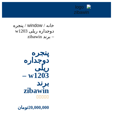
خانه
/
window
/ پنجره
دوجداره ریلی w1203
– برند zibawin
پنجره
دوجداره
ریلی
w1203 –
برند
zibawin
20,000,000
تومان