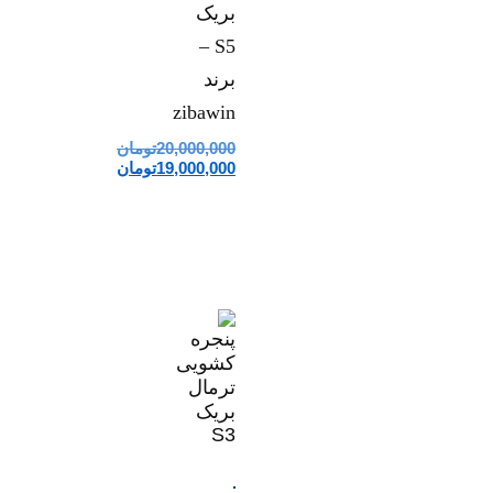
بریک
S5 –
برند
zibawin
20,000,000
تومان
19,000,000
تومان