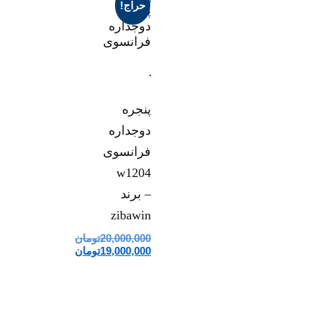
حراج!
پنجره
دوجداره
فرانسوی
w1204
– برند
zibawin
20,000,000
تومان
19,000,000
تومان