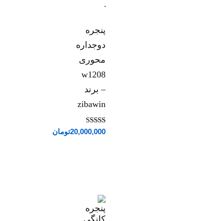
پنجره
دوجداره
محوری
w1208
– برند
zibawin
نمره
20,000,000
تومان
5.00
از 5