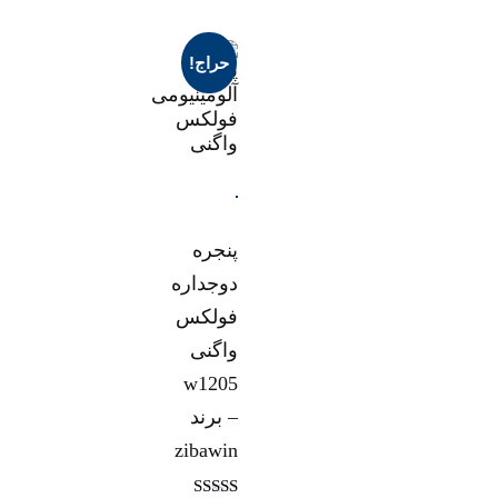
حراج!
پنجره
دوجداره
فولکس
واگنی
w1205
– برند
zibawin