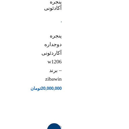
پنجره
دوجداره
آکاردئونی
w1206
– برند
zibawin
20,000,000
تومان