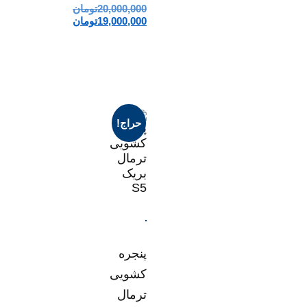
نمره
20,000,000
تومان
5.00
19,000,000
تومان
از 5
حراج!
پنجره
کشویی
ترمال