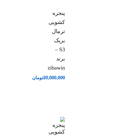
پنجره
کشویی
ترمال
بریک
S3 –
برند
zibawin
20,000,000
تومان