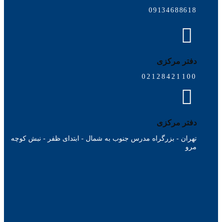
09134688618
دفتر مرکزی
02128421100
دفتر مرکزی
تهران - بزرگراه مدرس جنوب به شمال - ابتدای ظفر - نبش کوچه
مرو