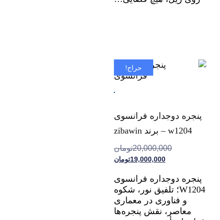
حراج!
پنجره دوجداره فرانسوی
w1204 – برند zibawin
20,000,000
تومان
19,000,000
تومان
پنجره دوجداره فرانسوی
W1204؛ تلفیق نور، شکوه
و فناوری در معماری
معاصر، نقش پنجره‌ها