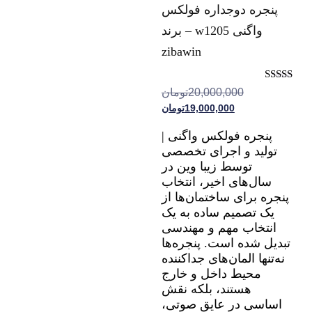
پنجره دوجداره فولکس
واگنی w1205 – برند
zibawin
نمره
20,000,000
تومان
5.00
19,000,000
تومان
از 5
پنجره فولکس واگنی |
تولید و اجرای تخصصی
توسط زیبا وین در
سال‌های اخیر، انتخاب
پنجره برای ساختمان‌ها از
یک تصمیم ساده به یک
انتخاب مهم و مهندسی
تبدیل شده است. پنجره‌ها
نه‌تنها المان‌های جداکننده
محیط داخل و خارج
هستند، بلکه نقش
اساسی در عایق صوتی،