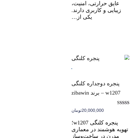
عایق حرارتی، امنیت،
زیبایی و کاربری دارند.
یکی از…
پنجره دوجداره کلنگی
w1207 – برند zibawin
نمره
20,000,000
تومان
5.00
از 5
پنجره کلنگی w1207؛
تهویه هوشمند در معماری
مدرن در ساخت‌وساز