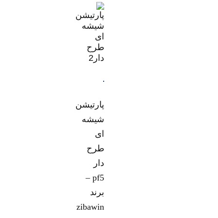
پارتیشن
شیشه
ای
طرح
دار
pf5 –
برند
zibawin