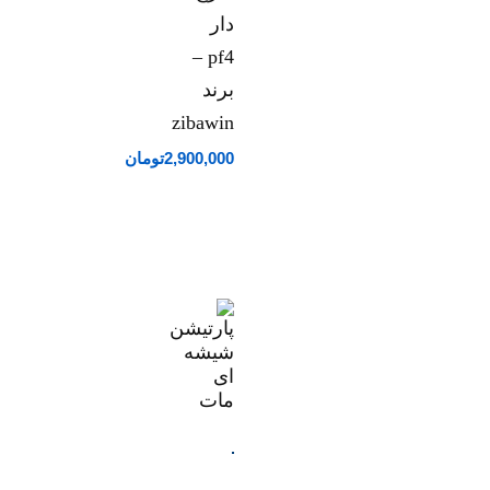
دار
pf4 –
برند
zibawin
2,900,000
تومان