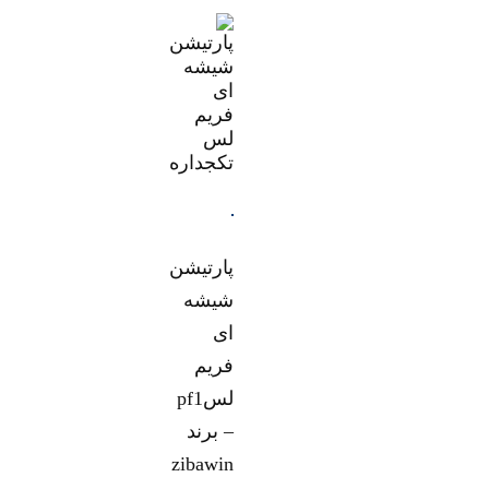
پارتیشن
شیشه
ای
فریم
لسpf1
– برند
zibawin