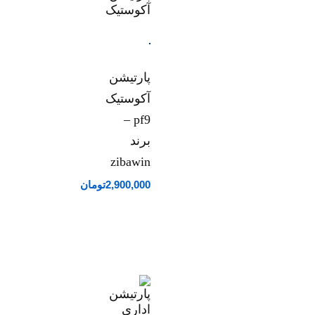
پارتیشن
آکوستیک
pf9 –
برند
zibawin
2,900,000
تومان