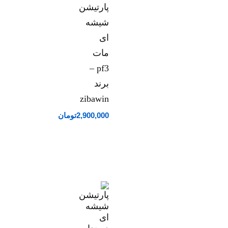
پارتیشن
شیشه
ای
مات
pf3 –
برند
zibawin
2,900,000
تومان