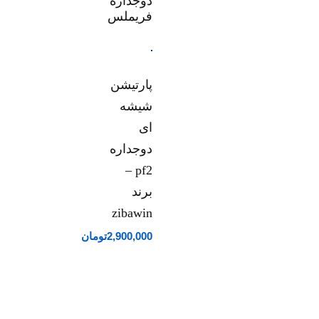
پارتیشن
شیشه
ای
دوجداره
pf2 –
برند
zibawin
2,900,000
تومان