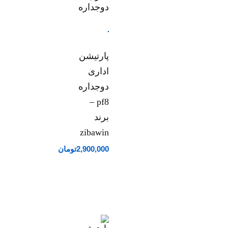
پارتیشن
اداری
دوجداره
pf8 –
برند
zibawin
2,900,000
تومان