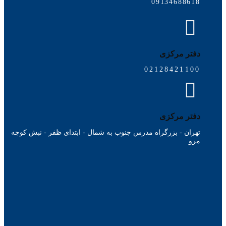
09134688618
دفتر مرکزی
02128421100
دفتر مرکزی
تهران - بزرگراه مدرس جنوب به شمال - ابتدای ظفر - نبش کوچه
مرو