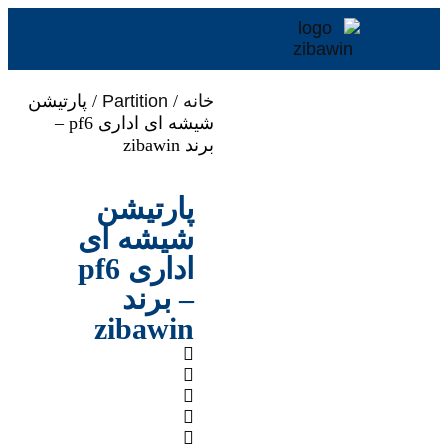
خانه
/
Partition
/ پارتیشن
شیشه ای اداری pf6 –
برند zibawin
پارتیشن
شیشه ای
اداری pf6
– برند
zibawin