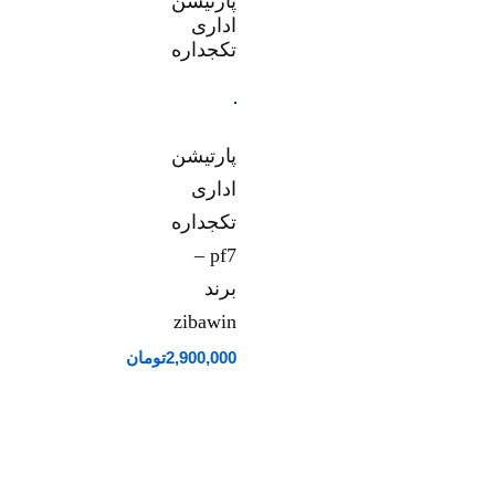
پارتیشن
اداری
تکجداره
pf7 –
برند
zibawin
2,900,000
تومان