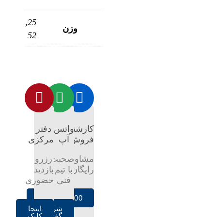
25,
وزن
52
کارشناس
واتس
دفتر
فروش
آپ
مرکزی
مشاوره
صحبت
رزرو
رایگان
با تیم
بازدید
فنی
حضوری
02128421100
شروع
اینجا
گفتگو
کلیک