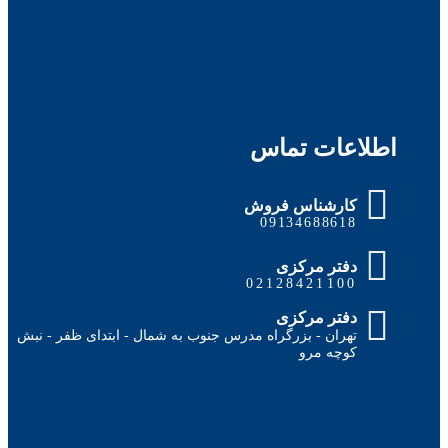
ماس
فروش
091
ی
0212
ی
گراه مدرس جنوب به شمال - ابتدای ظفر - نبش