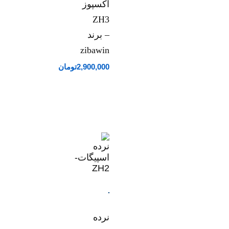
اکسپوز
ZH3
– برند
zibawin
2,900,000
تومان
نرده