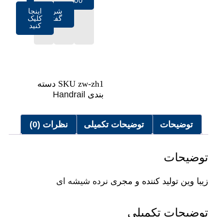
02128421100
شروع
اینجا
گفتگو
کلیک
کنید
zw-zh1
SKU
دسته
بندی
Handrail
توضیحات
توضیحات تکمیلی
نظرات (0)
توضیحات
زیبا وین تولید کننده و مجری
نرده شیشه ای
توضیحات تکمیلی