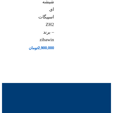
شیشه
ای
اسپیگات
ZH2
– برند
zibawin
2,900,000
تومان