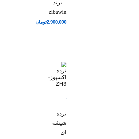
– برند
zibawin
2,900,000
تومان
نرده
شیشه
ای