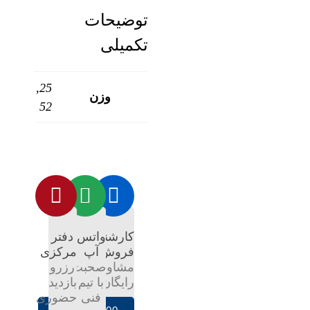
توضیحات
تکمیلی
25,
وزن
52
کارشناس
واتس
دفتر
فروش
آپ
مرکزی
مشاوره
صحبت
رزرو
رایگان
با تیم
بازدید
فنی
حضوری