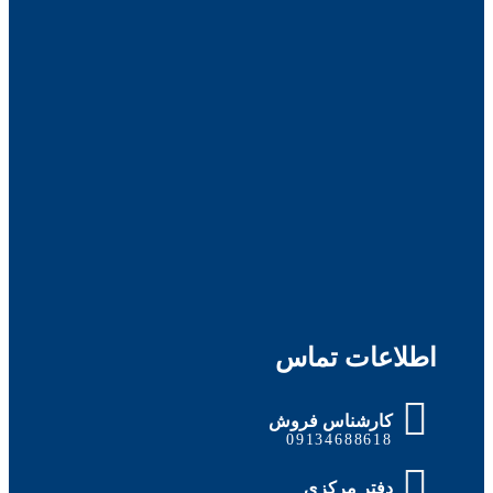
طلاعات تماس
کارشناس فروش
09134688618
دفتر مرکزی