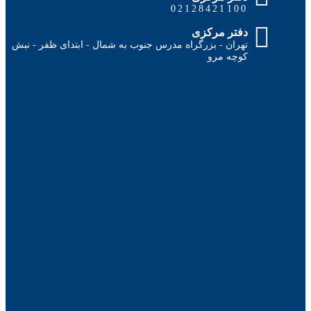
02128421100
دفتر مرکزی
تهران - بزرگراه مدرس جنوب به شمال - ابتدای ظفر - نبش
کوچه مرو