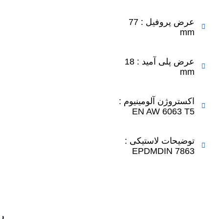
عرض پروفیل : 77
m
عرض پلی آمید : 18
m
کستروژن آلومینیوم :
EN AW 6063 T
وضیحات لاستیکی :
EPDMDIN 786
رنگ