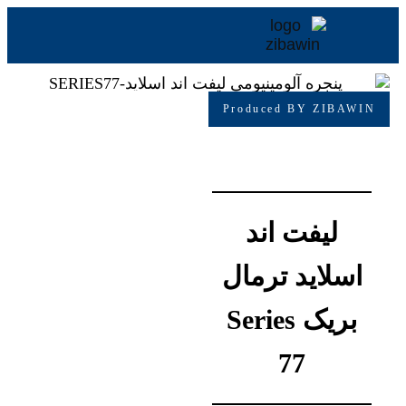
Produced BY ZIBA
لیفت اند
سلاید ترمال
بریک Series
77